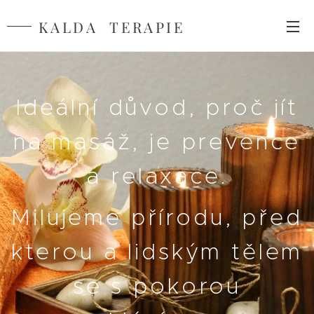
KALDA TERAPIE
Ideální důvod, proč jít
na masáž, je prevence
a relaxace.
Milujeme přírodu, před
kterou a lidským tělem
se s pokorou